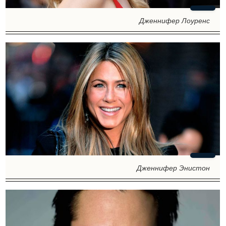
Дженнифер Лоуренс
Дженнифер Энистон