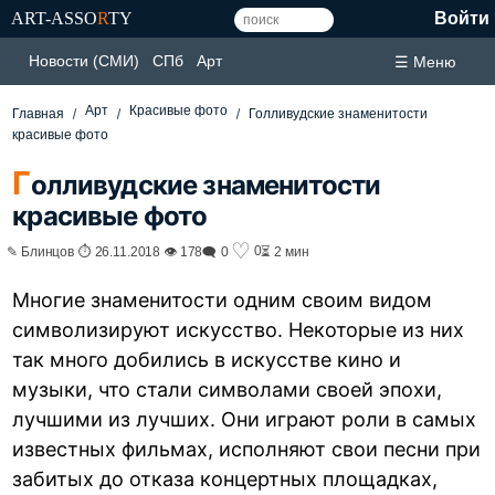
ART-ASSO
R
TY
Войти
Новости (СМИ)
СПб
Арт
☰ Меню
Арт
Красивые фото
Главная
Голливудские знаменитости
красивые фото
Г
олливудские знаменитости
красивые фото
♡
0
✎ Блинцов ⏱ 26.11.2018 👁 178
🗨 0
⏳ 2 мин
Многие знаменитости одним своим видом
символизируют искусство. Некоторые из них
так много добились в искусстве кино и
музыки, что стали символами своей эпохи,
лучшими из лучших. Они играют роли в самых
известных фильмах, исполняют свои песни при
забитых до отказа концертных площадках,