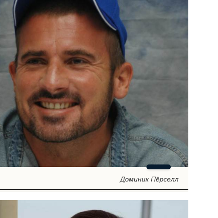
Доминик Пёрселл