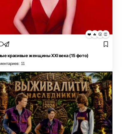
❤️
🔥
😮
👏
ые красивые женщины XXI века (15 фото)
ментариев:
11