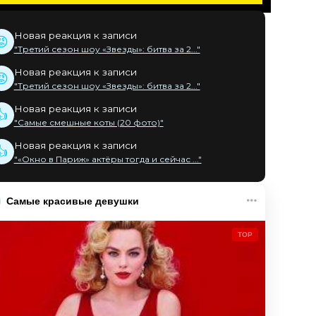
Новая реакция к записи
😡
"Третий сезон шоу «Звезды»: битва за 2..."
Новая реакция к записи
😡
"Третий сезон шоу «Звезды»: битва за 2..."
Новая реакция к записи
👍
"Самые смешные коты (20 фото)"
Новая реакция к записи
👍
"«Окно в Париж» актёры тогда и сейчас ..."
Самые красивые девушки
TOP