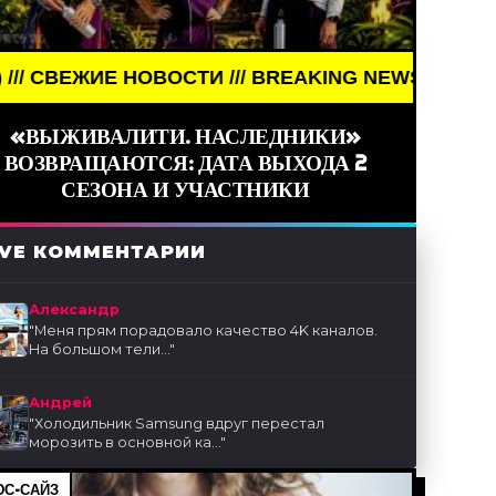
// BREAKING NEWS /// НОВОСТИ (СМИ) /// СВЕЖИ
«ВЫЖИВАЛИТИ. НАСЛЕДНИКИ»
ВОЗВРАЩАЮТСЯ: ДАТА ВЫХОДА 2
СЕЗОНА И УЧАСТНИКИ
IVE КОММЕНТАРИИ
Александр
"
Меня прям порадовало качество 4K каналов.
На большом тели...
"
Андрей
"
Холодильник Samsung вдруг перестал
морозить в основной ка...
"
С-САЙЗ