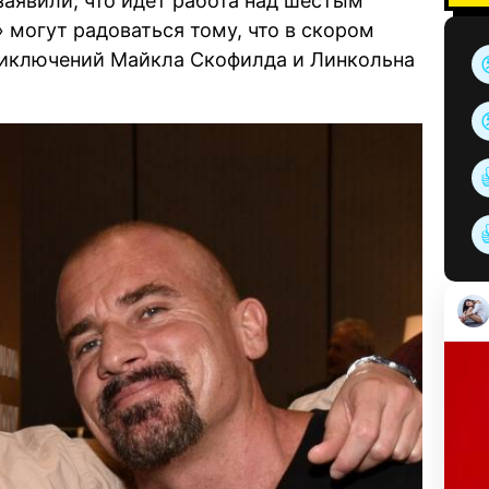
 заявили, что идёт работа над шестым
» могут радоваться тому, что в скором
риключений Майкла Скофилда и Линкольна