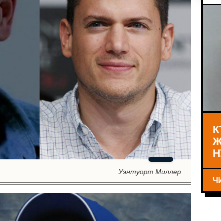
К
Ж
Н
Уэнтуорт Миллер
Ч