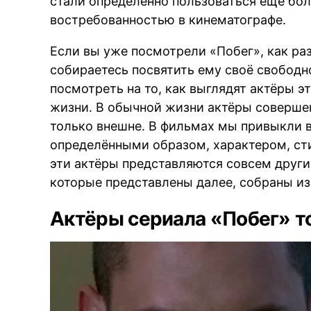
стали определённо пользоваться ещё бо
востребованностью в кинематографе.
BREAKIN
Если вы уже посмотрели «Побег», как раз
собираетесь посвятить ему своё свободн
посмотреть на то, как выглядят актёры э
жизни. В обычной жизни актёры совершен
только внешне. В фильмах мы привыкли в
определёнными образом, характером, сти
эти актёры представляются совсем другим
которые представлены далее, собраны из 
Актёры сериала «Побег» то