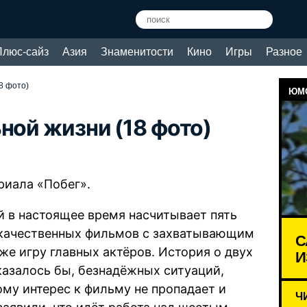
Плюс-сайз
Азия
Знаменитости
Кино
Игры
Разное
8 фото)
ЮМО
ной жизни (18 фото)
риала «Побег».
 в настоящее время насчитывает пять
 качественных фильмов с захватывающим
С
же игру главных актёров. История о двух
И
казалось бы, безнадёжных ситуаций,
ому интерес к фильму не пропадает и
Ч