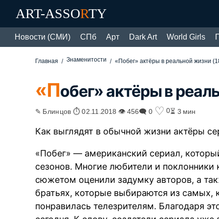
ART-ASSO
R
TY
Новости (СМИ)
СПб
Арт
Dark Art
World Girls
Знаменитости
Главная
«Побег» актёры в реальной жизни (1
«П
обег» актёры в реаль
♡
0
✎ Блинцов ⏱ 02.11.2018 👁 456
🗨 0
⏳ 3 мин
Как выглядят в обычной жизни актёры се
«Побег» — американский сериал, который
сезонов. Многие любители и поклонники
сюжетом оценили задумку авторов, а так
братьях, которые выбираются из самых, 
понравилась телезрителям. Благодаря эт