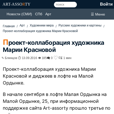
ART-ASSO
R
TY
Войти
Новости (СМИ)
СПб
Арт
☰ Меню
Арт
Художники мира
Русские художники и картины
Главная
Проект-коллаборация художника Марии Красновой
П
роект-коллаборация художника
Марии Красновой
♡
0
✎ Блинцов ⏱ 13.09.2016 👁 185
🗨 0
⏳ 1 мин
Проект-коллаборация художника Марии
Красновой и диджеев в лофте на Малой
Ордынке.
В начале сентября в лофте Малая Ордынка на
Малой Ордынке, 25, при информационной
поддержке сайта Art-assorty прошло третье по