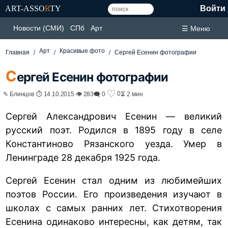
ART-ASSO
R
TY
Войти
Новости (СМИ)
СПб
Арт
☰ Меню
Арт
Красивые фото
Главная
Сергей Есенин фотографии
С
ергей Есенин фотографии
♡
0
✎ Блинцов ⏱ 14.10.2015 👁 283
🗨 0
⏳ 2 мин
Сергей Александрович Есенин — великий
русский поэт. Родился в 1895 году в селе
Константиново Рязанского уезда. Умер в
Ленинграде 28 декабря 1925 года.
Сергей Есенин стал одним из любимейших
поэтов России. Его произведения изучают в
школах с самых ранних лет. Стихотворения
Есенина одинаково интересны, как детям, так