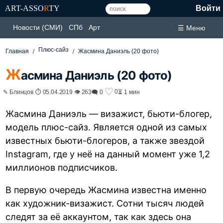
ART-ASSO
R
TY
Войти
Новости (СМИ)
СПб
Арт
☰ Меню
Плюс-сайз
Главная
Жасмина Даниэль (20 фото)
Ж
асмина Даниэль (20 фото)
♡
0
✎ Блинцов ⏱ 05.04.2019 👁 263
🗨 0
⏳ 1 мин
Жасмина Даниэль — визажист, бьюти-блогер,
модель плюс-сайз. Является одной из самых
известных бьюти-блогеров, а также звездой
Instagram, где у неё на данный момент уже 1,2
миллионов подписчиков.
В первую очередь Жасмина известна именно
как художник-визажист. Сотни тысяч людей
следят за её аккаунтом, так как здесь она