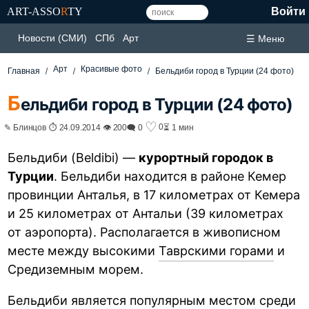
ART-ASSO
R
TY
Войти
Новости (СМИ)
СПб
Арт
☰ Меню
Арт
Красивые фото
Главная
Бельдиби город в Турции (24 фото)
Б
ельдиби город в Турции (24 фото)
♡
0
✎ Блинцов ⏱ 24.09.2014 👁 200
🗨 0
⏳ 1 мин
Бельдиби (Beldibi) —
курортный городок в
Турции
. Бельдиби находится в районе Кемер
провинции Анталья, в 17 километрах от Кемера
и 25 километрах от Антальи (39 километрах
от аэропорта). Располагается в живописном
месте между высокими
Таврскими горами
и
Средиземным морем.
Бельдиби является популярным местом среди