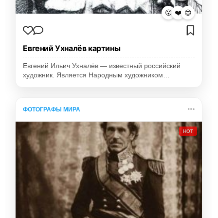
😮
❤️
😍
Евгений Ухналёв картины
Евгений Ильич Ухналёв — известный российский
художник. Является Народным художником…
ФОТОГРАФЫ МИРА
HOT