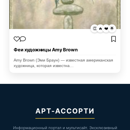
👏
🔥
❤️
🌟
Феи художницы Amy Brown
Amy Brown (Эми Браун) — известная американская
художница, которая известна…
АРТ-АССОРТИ
Информационный портал и мультисайт. Эксклюзивный