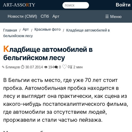
ART-ASSO
R
TY
Войти
Новости (СМИ)
СПб
Арт
☰ Меню
Арт
Красивые фото
Главная
Кладбище автомобилей в
бельгийском лесу
К
ладбище автомобилей в
бельгийском лесу
♡
0
✎ Блинцов ⏱ 30.07.2014 👁 194
🗨 0
⏳ 2 мин
В Бельгии есть место, где уже 70 лет стоит
пробка. Автомобильная пробка находится в
лесу и выглядит она практически, как сцена из
какого-нибудь постапокалиптического фильма,
где автомобили за отсутствием людей,
проржавели и стали частью пейзажа.