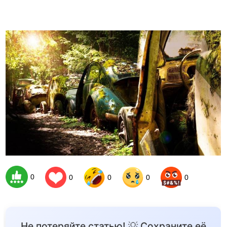
0
0
0
0
0
Не потеряйте статью! 💡 Сохраните её