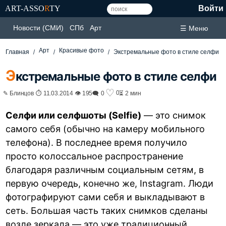
ART-ASSO
R
TY
Войти
Новости (СМИ)
СПб
Арт
☰ Меню
Арт
Красивые фото
Главная
Экстремальные фото в стиле селфи
Э
кстремальные фото в стиле селфи
♡
0
✎ Блинцов ⏱ 11.03.2014 👁 195
🗨 0
⏳ 2 мин
Селфи или селфшоты (Selfie)
— это снимок
самого себя (обычно на камеру мобильного
телефона). В последнее время получило
просто колоссальное распространение
благодаря различным социальным сетям, в
первую очередь, конечно же, Instagram. Люди
фотографируют сами себя и выкладывают в
сеть. Большая часть таких снимков сделаны
возле зеркала — это уже традиционный