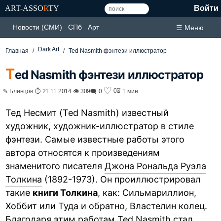
ART-ASSO
R
TY
Войти
Новости (СМИ)
СПб
Арт
☰ Меню
Dark Art
Главная
Ted Nasmith фэнтези иллюстратор
T
ed Nasmith фэнтези иллюстратор
♡
0
✎ Блинцов ⏱ 21.11.2014 👁 309
🗨 0
⏳ 1 мин
Тед Несмит (Ted Nasmith) известный
художник, художник-иллюстратор в стиле
фэнтези. Самые известные работы этого
автора относятся к произведениям
знаменитого писателя
Джона Рональда Руэла
Толкина
(1892-1973). Он проиллюстрировал
такие
книги Толкина
, как: Сильмариллион,
Хоббит или Туда и обратно, Властелин колец.
Благодаря этим работам Ted Nasmith стал