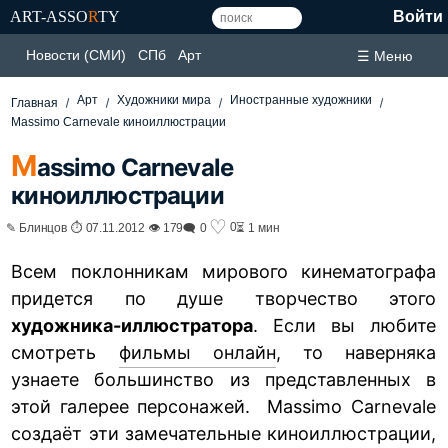
ART-ASSO
R
TY
Войти
Новости (СМИ)
СПб
Арт
☰ Меню
Арт
Художники мира
Иностранные художники
Главная
Massimo Carnevale киноиллюстрации
M
assimo Carnevale
киноиллюстрации
♡
0
✎ Блинцов ⏱ 07.11.2012 👁 179
🗨 0
⏳ 1 мин
Всем поклонникам мирового кинематографа
придется по душе творчество этого
художника-иллюстратора
. Если вы любите
смотреть
фильмы онлайн
, то наверняка
узнаете большинство из представленных в
этой галерее персонажей. Massimo Carnevale
создаёт эти замечательные киноиллюстрации,