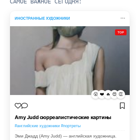
САМОЕ ВАЖНОЕ СЕГОДНЯ:
ИНОСТРАННЫЕ ХУДОЖНИКИ
TOP
😮
❤️
🔥
😍
👏
Amy Judd сюрреалистические картины
#английские художники #портреты
Эми Джадд (Amy Judd) — английская художница.