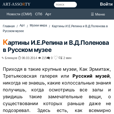
ART-ASSO
R
TY
Войти
Новости (СМИ)
СПб
Арт
☰ Меню
Арт
Музеи мира
Главная
Картины И.Е.Репина и В.Д.Поленова в
Русском музее
К
артины И.Е.Репина и В.Д.Поленова
в Русском музее
♡
0
✎ Блинцов ⏱ 06.03.2014 👁 215
🗨 0
⏳ 2 мин
Приходя в такие крупные музеи, Как Эрмитаж,
Третьяковская галерея или
Русский музей
,
никогда не знаешь, какие колоссальные знания
получишь, когда осмотришь все залы и
увидишь такие замечательные вещи, о
существовании которых раньше даже не
подозревал. Здесь есть, как всемирно