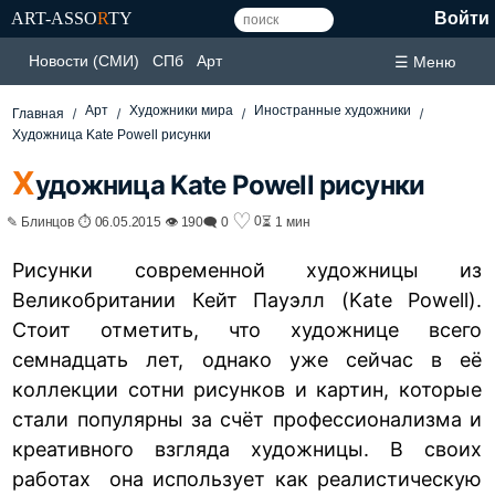
ART-ASSO
R
TY
Войти
Новости (СМИ)
СПб
Арт
☰ Меню
Арт
Художники мира
Иностранные художники
Главная
Художница Kate Powell рисунки
Х
удожница Kate Powell рисунки
♡
0
✎ Блинцов ⏱ 06.05.2015 👁 190
🗨 0
⏳ 1 мин
Рисунки современной художницы из
Великобритании Кейт Пауэлл (Kate Powell).
Стоит отметить, что художнице всего
семнадцать лет, однако уже сейчас в её
коллекции сотни рисунков и картин, которые
стали популярны за счёт профессионализма и
креативного взгляда художницы. В своих
работах она использует как реалистическую