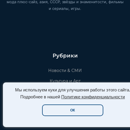
мода плюс-сайз, азия, СССР, звёзды и знаменитости, фильмы
и сериалы, игры.
Рубрики
Новости & СМИ
Культура и Арт
Мы используем куки для улучшения работы этого сайта
Кино и Сериалы
Подробнее в нашей
Политике конфиденциальности
Красота, Мода и Стиль
ОК
Игровой мир
Афиша СПб