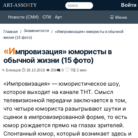
ART-ASSO
R
TY
Войти
Новости (СМИ)
СПб
Арт
☰ Меню
Знаменитости
Главная
«Импровизация» юмористы в обычной
жизни (15 фото)
«И
мпровизация» юмористы в
обычной жизни (15 фото)
♡
0
✎ Блинцов ⏱ 28.10.2018 👁 258
🗨 0
⏳ 2 мин
«Импровизация» — юмористическое шоу,
которое выходит на канале ТНТ. Смысл
телевизионной передачи заключается в том,
что четыре юмориста разыгрывают шутки и
сценки в импровизированной форме, то есть
юмор рождается прямо на глазах зрителей.
Спонтанный юмор, который возникает здесь и