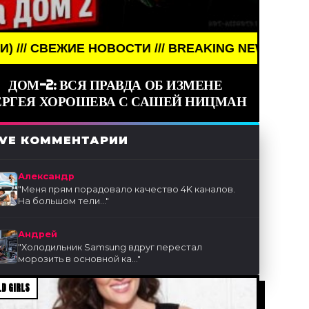
ОСТИ /// BREAKING NEWS /// НОВОСТИ (СМИ) /// 
ДОМ-2: ВСЯ ПРАВДА ОБ ИЗМЕНЕ
ЕРГЕЯ ХОРОШЕВА С САШЕЙ НИЦМАН
IVE КОММЕНТАРИИ
Александр
"
Меня прям порадовало качество 4K каналов.
На большом тели...
"
Андрей
"
Холодильник Samsung вдруг перестал
морозить в основной ка...
"
D GIRLS