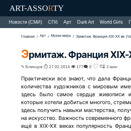
ART-ASSO
R
TY
Новости (СМИ)
СПб
Арт
Dark Art
World Girls
Арт
Музеи мира
Главная
Эрмитаж. Франция XIX-XX вв. (Ча
Э
рмитаж. Франция XIX-X
♡
0
✎ Блинцов ⏱ 27.02.2014 👁 177
🗨 0
⏳ 2 мин
Практически все знают, что дала Франц
количества художников с мировым име
здесь было самое сердце живописи и 
которые хотели добиться многого, стрем
здесь получить навыки мастерства, пол
на искусство. Важность современного фр
ещё в XIX-XX веках популярность Франц