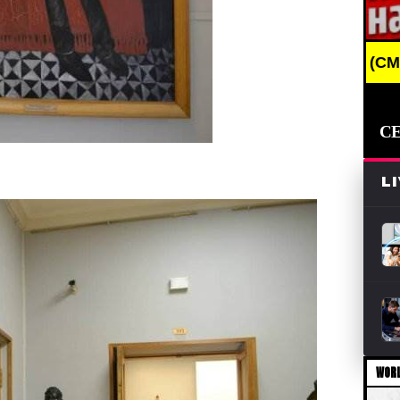
EAKING NEWS /// НОВОСТИ (СМИ) /// СВЕЖИЕ НОВ
С
L
WORL