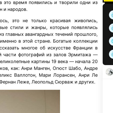
 в это время появились и творили одни из
н и народов.
ось, это не только красивая живопись,
овые стили и жанры, которые появлялись
из главных авангардных течений прошлого,
именно в этой стране. Богатые коллекции
ссказать многое об искусстве Франции в
ой части фотографий из залов Эрмитажа —
великолепные картины 19 века — начала 20
ков, как: Анри Манген, Огюст Шабо, Андре
еликс Валлотон, Мари Лорансен, Анри Ле
 Фернан Леже, Леопольд Сюрваж и других.