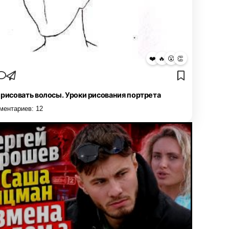
❤️
🔥
😮
👏
 рисовать волосы. Уроки рисования портрета
ментариев:
12