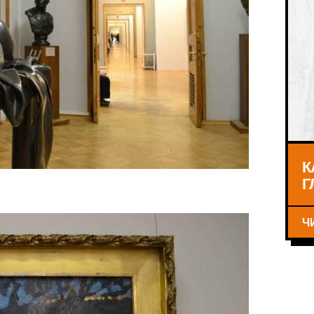
К
Г
Ч