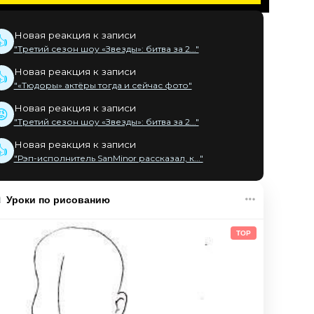
Новая реакция к записи
👍
"Третий сезон шоу «Звезды»: битва за 2..."
Новая реакция к записи
👍
"«Тюдоры» актёры тогда и сейчас фото"
Новая реакция к записи
😡
"Третий сезон шоу «Звезды»: битва за 2..."
Новая реакция к записи
👍
"Рэп-исполнитель SanMinor рассказал, к..."
Уроки по рисованию
TOP