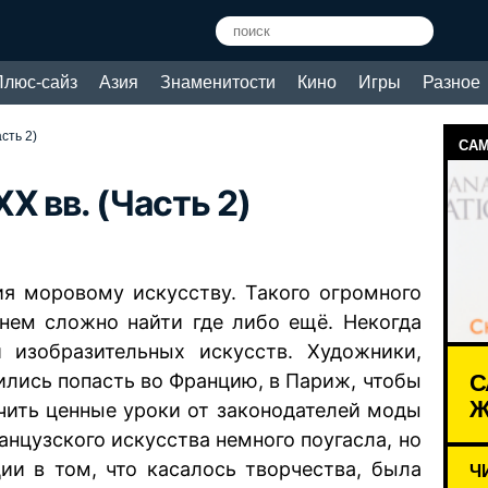
Плюс-сайз
Азия
Знаменитости
Кино
Игры
Разное
сть 2)
САМ
X вв. (Часть 2)
ия моровому искусству. Такого огромного
нем сложно найти где либо ещё. Некогда
изобразительных искусств. Художники,
С
ились попасть во Францию, в Париж, чтобы
Ж
учить ценные уроки от законодателей моды
анцузского искусства немного поугасла, но
ии в том, что касалось творчества, была
Ч