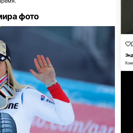
время.
ира фото
Энд
Ком