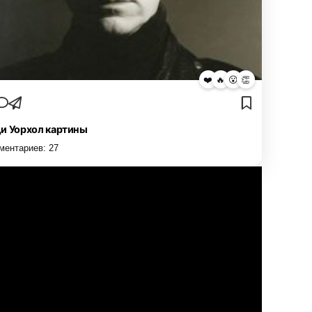
❤️
🔥
😮
👏
и Уорхол картины
ментариев:
27