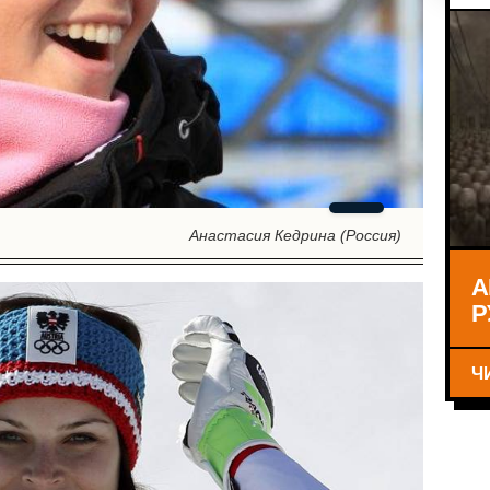
Анастасия Кедрина (Россия)
А
Р
Ч