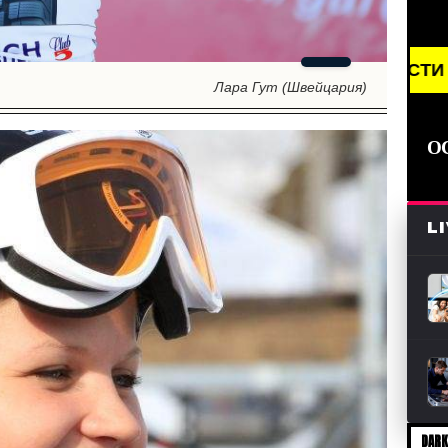
EAKING NEWS /// НОВОСТИ (СМИ) /// СВЕЖИЕ НОВ
Лара Гут (Швейцария)
О
L
DARK