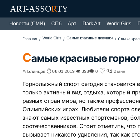
ART-ASSO
R
TY
Новости (СМИ)
СПб
Арт
Dark Art
World Girls
World Girls
Самые красивые девушки
Главная
Самые крас
С
амые красивые горно
♡
0
✎ Блинцов ⏱ 08.01.2019 👁 398
🗨 0
⏳ 2 мин
Горнолыжный спорт сегодня становится в
только активный вид отдыха, который пр
разных стран мира, но также профессион
Олимпийских играх. Любители спорта сл
знают самых известных спортсменов, бо
соотечественников. Стоит отметить, что 
вызывает никакого удивления, так как э