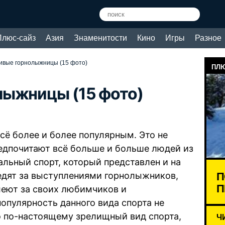
Плюс-сайз
Азия
Знаменитости
Кино
Игры
Разное
ивые горнолыжницы (15 фото)
ПЛЮ
лыжницы (15 фото)
сё более и более популярным. Это не
едпочитают всё больше и больше людей из
альный спорт, который представлен и на
П
едят за выступлениями горнолыжников,
П
леют за своих любимчиков и
популярность данного вида спорта не
то по-настоящему зрелищный вид спорта,
Ч