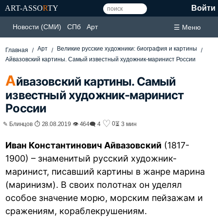
ART-ASSO
R
TY
Войти
Новости (СМИ)
СПб
Арт
☰ Меню
Арт
Великие русские художники: биография и картины
Главная
Айвазовский картины. Самый известный художник-маринист России
А
йвазовский картины. Самый
известный художник-маринист
России
♡
0
✎ Блинцов ⏱ 28.08.2019 👁 464
🗨 4
⏳ 3 мин
Иван Константинович Айвазовский
(1817-
1900) – знаменитый русский художник-
маринист, писавший картины в жанре марина
(маринизм). В своих полотнах он уделял
особое значение морю, морским пейзажам и
сражениям, кораблекрушениям.