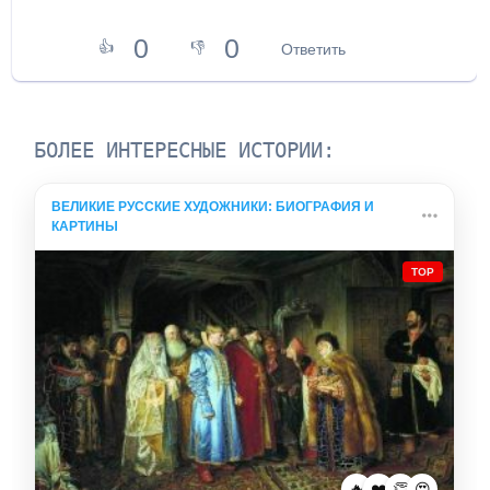
0
0
👍
👎
Ответить
БОЛЕЕ ИНТЕРЕСНЫЕ ИСТОРИИ:
ВЕЛИКИЕ РУССКИЕ ХУДОЖНИКИ: БИОГРАФИЯ И
КАРТИНЫ
TOP
🔥
❤️
👏
😍