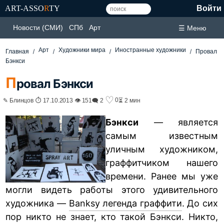
ART-ASSO
R
TY
Войти
Новости (СМИ)
СПб
Арт
☰ Меню
Арт
Художники мира
Иностранные художники
Главная
Провал
Бэнкси
П
ровал Бэнкси
♡
0
✎ Блинцов ⏱ 17.10.2013 👁 151
🗨 2
⏳ 2 мин
Бэнкси
— является
самым известным
уличным художником,
граффитчиком нашего
времени. Ранее мы уже
могли видеть работы этого удивительного
художника —
Banksy легенда граффити
. До сих
пор никто не знает, кто такой Бэнкси. Никто,