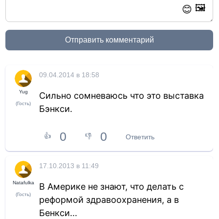
🖼️
😊
Отправить комментарий
09.04.2014 в 18:58
Yug
Сильно сомневаюсь что это выставка
(Гость)
Бэнкси.
0
0
👍
👎
Ответить
17.10.2013 в 11:49
Natafulka
В Америке не знают, что делать с
(Гость)
реформой здравоохранения, а в
Бенкси...