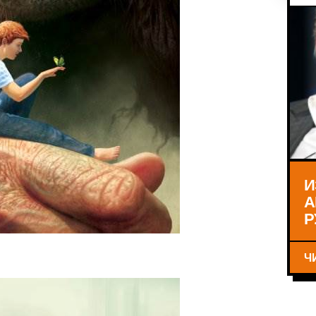
И
А
Р
Ч