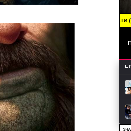
REAKING NEWS /// НОВОСТИ (СМИ) /// СВЕЖИЕ НОВ
L
ЗНА