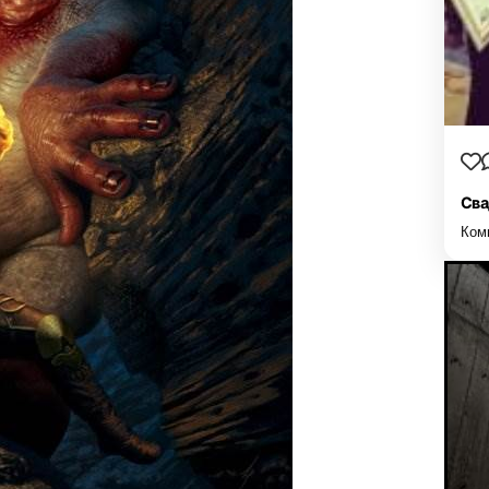
Сва
Ком