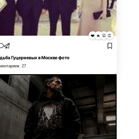
❤️
🔥
😮
👏
дьба Гуцериевых в Москве фото
ментариев:
27