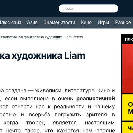
Плюс-сайз
Азия
Знаменитости
Кино
Игры
Разное
Реалистичная фантастика художника Liam Peters
ПЛЮ
ка художника Liam
ла создана — живописи, литературе, кино и
ой, если выполнена в очень
реалистичной
О
ожет отнести нас к реальности и нашему
М
остью и всерьёз погрузить зрителя в
когда творец является настоящим
Ч
т нечто такое, что кажется нам вполне