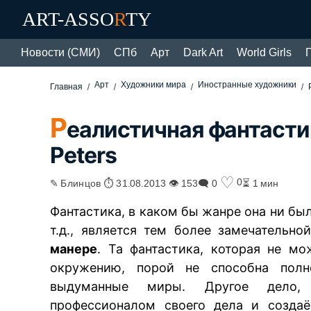
ART-ASSO
R
TY
Новости (СМИ)
СПб
Арт
Dark Art
World Girls
Арт
Художники мира
Иностранные художники
Главная
Р
еалистичная фантасти
Peters
♡
0
✎ Блинцов ⏱ 31.08.2013 👁 153
🗨 0
⏳ 1 мин
Фантастика, в каком бы жанре она ни бы
т.д., является тем более замечательн
манере
. Та фантастика, которая не м
окружению, порой не способна полн
выдуманные миры. Другое дело, 
профессионалом своего дела и создаё