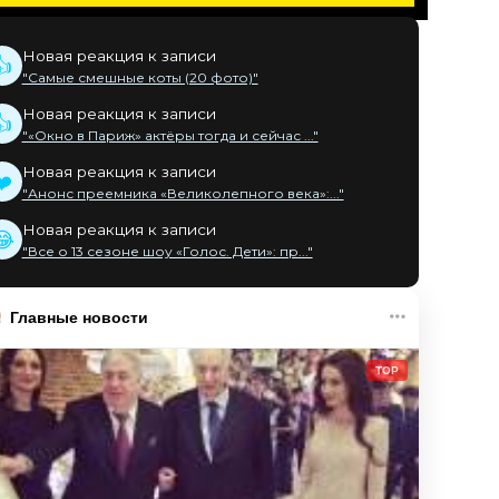
Новая реакция к записи
👍
"Самые смешные коты (20 фото)"
Новая реакция к записи
👍
"«Окно в Париж» актёры тогда и сейчас ..."
Новая реакция к записи
❤️
"Анонс преемника «Великолепного века»:..."
Новая реакция к записи
😂
"Все о 13 сезоне шоу «Голос. Дети»: пр..."
Главные новости
TOP