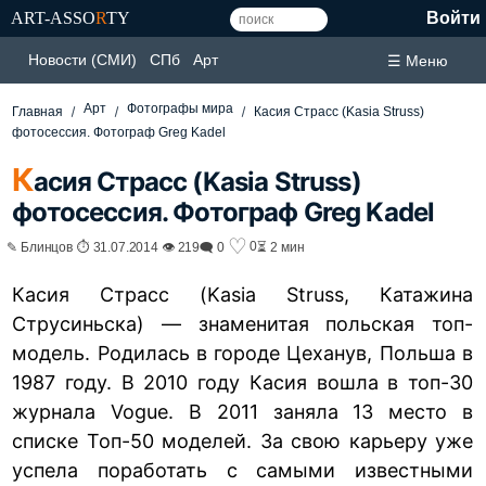
ART-ASSO
R
TY
Войти
Новости (СМИ)
СПб
Арт
☰ Меню
Арт
Фотографы мира
Главная
Касия Страсс (Kasia Struss)
фотосессия. Фотограф Greg Kadel
К
асия Страсс (Kasia Struss)
фотосессия. Фотограф Greg Kadel
♡
0
✎ Блинцов ⏱ 31.07.2014 👁 219
🗨 0
⏳ 2 мин
Касия Страсс (Kasia Struss, Катажина
Струсиньска) — знаменитая польская топ-
модель. Родилась в городе Цеханув, Польша в
1987 году. В 2010 году Касия вошла в топ-30
журнала Vogue. В 2011 заняла 13 место в
списке Топ-50 моделей. За свою карьеру уже
успела поработать с самыми известными