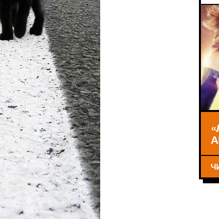
«
А
Ч