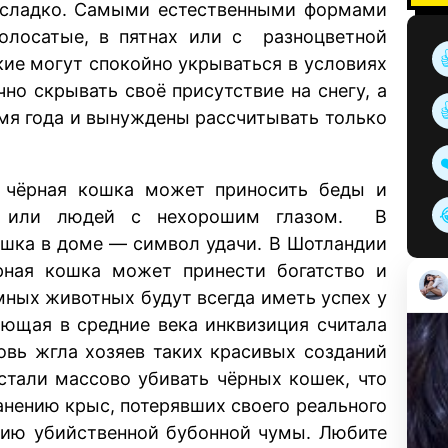
есладко. Самыми естественными формами
олосатые, в пятнах или с разноцветной
кие могут спокойно укрываться в условиях
но скрывать своё присутствие на снегу, а
мя года и вынуждены рассчитывать только
о чёрная кошка может приносить беды и
в или людей с нехорошим глазом. В
кошка в доме — символ удачи. В Шотландии
рная кошка может принести богатство и
мных животных будут всегда иметь успех у
ающая в средние века инквизиция считала
овь жгла хозяев таких красивых созданий
стали массово убивать чёрных кошек, что
анению крыс, потерявших своего реального
ению убийственной бубонной чумы. Любите