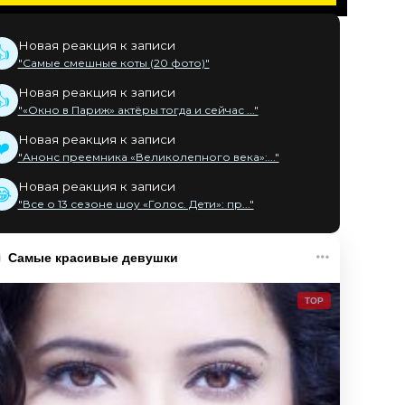
Новая реакция к записи
👍
"Самые смешные коты (20 фото)"
Новая реакция к записи
👍
"«Окно в Париж» актёры тогда и сейчас ..."
Новая реакция к записи
❤️
"Анонс преемника «Великолепного века»:..."
Новая реакция к записи
😂
"Все о 13 сезоне шоу «Голос. Дети»: пр..."
Самые красивые девушки
TOP