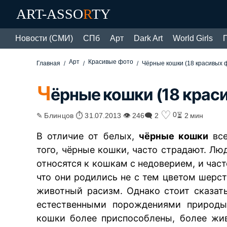
ART-ASSO
R
TY
Новости (СМИ)
СПб
Арт
Dark Art
World Girls
Арт
Красивые фото
Главная
Чёрные кошки (18 красивых 
Ч
ёрные кошки (18 крас
♡
0
✎ Блинцов ⏱ 31.07.2013 👁 246
🗨 2
⏳ 2 мин
В отличие от белых,
чёрные кошки
все
того, чёрные кошки, часто страдают. Л
относятся к кошкам с недоверием, и част
что они родились не с тем цветом шерст
животный расизм. Однако стоит сказат
естественными порождениями природ
кошки более приспособлены, более жив