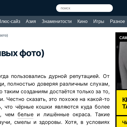
Плюс-сайз
Азия
Знаменитости
Кино
Игры
Разное
фото)
САМ
ивых фото)
гда пользовались дурной репутацией. От
юди, полностью доверяя различным слухам,
о таким созданиям достаётся только за то,
К
и. Честно сказать, это похоже на какой-то
Т
ь, что чёрные кошки являются куда более
ы, чем
белые
и лишённые окраса. Такие
учи, смелы и здоровы. Хотя, в условиях
Ч