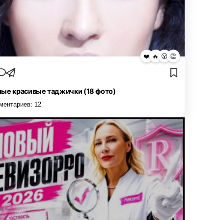
❤️
🔥
😮
👏
ые красивые таджички (18 фото)
ментариев:
12