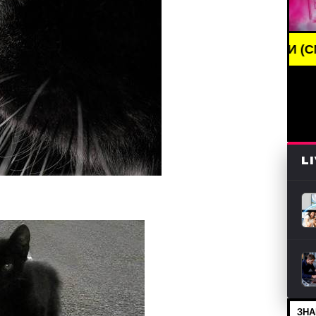
BREAKING NEWS /// НОВОСТИ (СМИ) /// СВЕЖИЕ
L
ЗНА