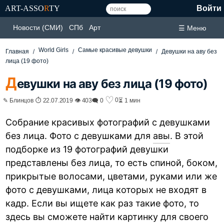
ART-ASSO
R
TY
Войти
Новости (СМИ)
СПб
Арт
☰ Меню
World Girls
Самые красивые девушки
Главная
Девушки на аву без
лица (19 фото)
Д
евушки на аву без лица (19 фото)
♡
0
✎ Блинцов ⏱ 22.07.2019 👁 403
🗨 0
⏳ 1 мин
Собрание красивых фотографий с девушками
без лица. Фото с девушками для
авы
. В этой
подборке из 19 фотографий девушки
представлены без лица, то есть спиной, боком,
прикрытые волосами, цветами, руками или же
фото с девушками, лица которых не входят в
кадр. Если вы ищете как раз такие фото, то
здесь вы сможете найти картинку для своего