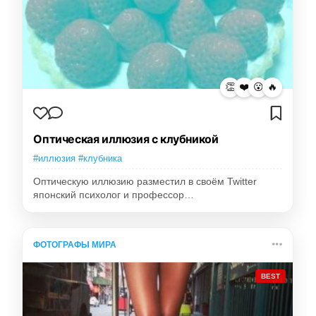
👏
❤️
😮
🔥
Оптическая иллюзия с клубникой
#иллюзия #клубника
Оптическую иллюзию разместил в своём Twitter
японский психолог и профессор…
ФОТОГРАФЫ МИРА
BEST