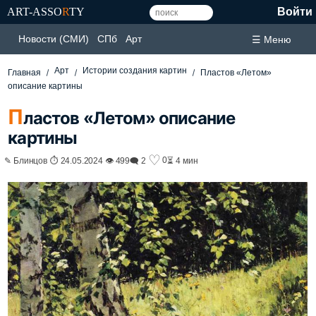
ART-ASSO
R
TY
Войти
Новости (СМИ)
СПб
Арт
☰ Меню
Арт
Истории создания картин
Главная
Пластов «Летом»
описание картины
П
ластов «Летом» описание
картины
♡
0
✎ Блинцов ⏱ 24.05.2024 👁 499
🗨 2
⏳ 4 мин