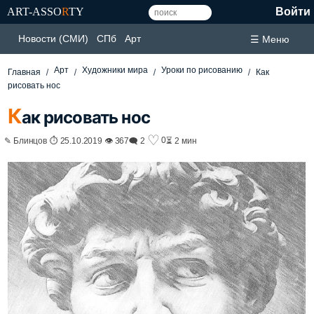
ART-ASSO
R
TY
Войти
Новости (СМИ)
СПб
Арт
☰ Меню
Арт
Художники мира
Уроки по рисованию
Главная
Как
рисовать нос
К
ак рисовать нос
♡
0
✎ Блинцов ⏱ 25.10.2019 👁 367
🗨 2
⏳ 2 мин