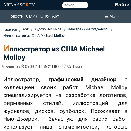
ART-ASSO
R
TY
Войти
Новости (СМИ)
СПб
Арт
☰ Меню
Арт
Художники мира
Иностранные художники
Главная
Иллюстратор из США Michael Molloy
И
ллюстратор из США Michael
Molloy
♡
0
✎ Блинцов ⏱ 05.09.2012 👁 211
🗨 0
⏳ 1 мин
Иллюстратор,
графический дизайнер
с
коллекцией своих работ. Michael Molloy
специализируется на разработке логотипов,
фирменных стилей, иллюстраций для
журналов, дисков, футболок. Проживает в
Нью-Джерси
. Зачастую для своих работ
использует лица знаменитостей, которые