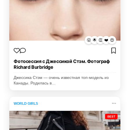
😮
🌟
👏
❤️
😍
Фотосессия с Джессикой Стэм. Фотограф
Richard Burbridge
Джессика Стэм — очень известная топ-модель из
Канады. Родилась в…
WORLD GIRLS
BEST