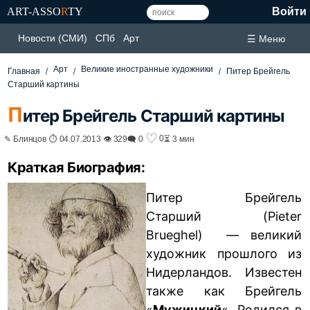
ART-ASSO
R
TY
Войти
Новости (СМИ)
СПб
Арт
☰ Меню
Арт
Великие иностранные художники
Главная
Питер Брейгель
Старший картины
П
итер Брейгель Старший картины
♡
0
✎ Блинцов ⏱ 04.07.2013 👁 329
🗨 0
⏳ 3 мин
Краткая Биография:
Питер Брейгель
Старший (Pieter
Brueghel) — великий
художник прошлого из
Нидерландов. Известен
также как Брейгель
«
Мужицкий
«. Родился в