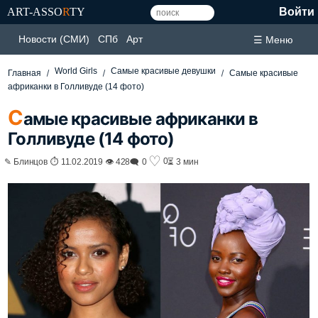
ART-ASSO
R
TY
Войти
Новости (СМИ)
СПб
Арт
☰ Меню
World Girls
Самые красивые девушки
Главная
Самые красивые
африканки в Голливуде (14 фото)
С
амые красивые африканки в
Голливуде (14 фото)
♡
0
✎ Блинцов ⏱ 11.02.2019 👁 428
🗨 0
⏳ 3 мин