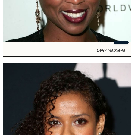
Бену Мабхена