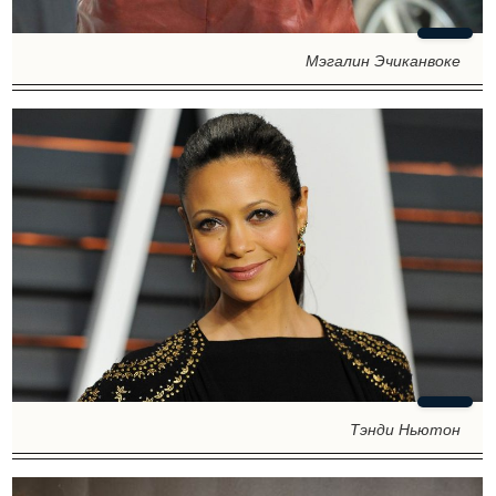
Мэгалин Эчиканвоке
Тэнди Ньютон