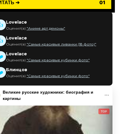
ИТАТЬ ➔
01
Lovelace
👍
Оценил(а)
"Аниме арт демоны"
Lovelace
👍
Оценил(а)
"Самые красивые ливанки (18 фото)"
Lovelace
❤️
Оценил(а)
"Самые красивые кубинки фото"
Блинцов
❤️
Оценил(а)
"Самые красивые кубинки фото"
Великие русские художники: биография и
картины
TOP