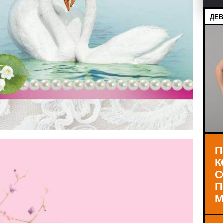
ДЕВ
П
К
С
П
М