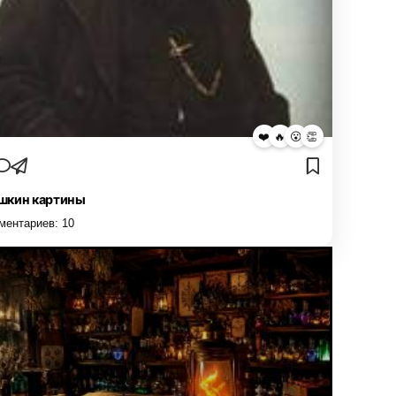
❤️
🔥
😮
👏
кин картины
ментариев:
10