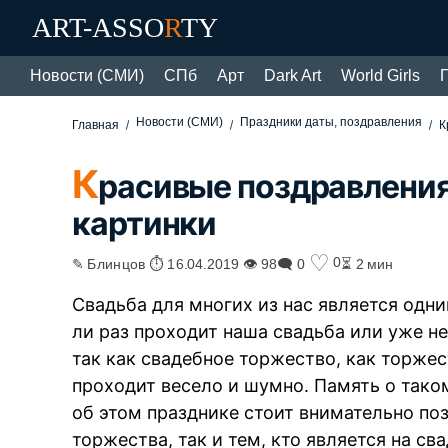
ART-ASSO
R
TY
Новости (СМИ)
СПб
Арт
Dark Art
World Girls
Новости (СМИ)
Праздники даты, поздравления
Главная
К
К
расивые поздравления
картинки
♡
0
✎ Блинцов ⏱ 16.04.2019 👁 98
🗨 0
⏳ 2 мин
Свадьба для многих из нас является одн
ли раз проходит наша свадьба или уже не
так как свадебное торжество, как торжес
проходит весело и шумно. Память о тако
об этом празднике стоит внимательно по
торжества, так и тем, кто является на св