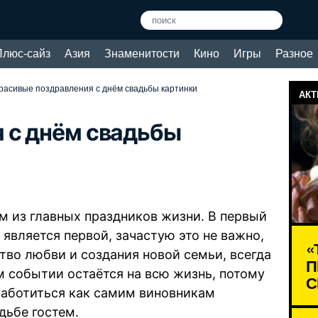
Плюс-сайз
Азия
Знаменитости
Кино
Игры
Разное
расивые поздравления с днём свадьбы картинки
АКТ
 с днём свадьбы
им из главных праздников жизни. В первый
 является первой, зачастую это не важно,
«
тво любви и создания новой семьи, всегда
П
м событии остаётся на всю жизнь, потому
С
заботиться как самим виновникам
адьбе гостем.