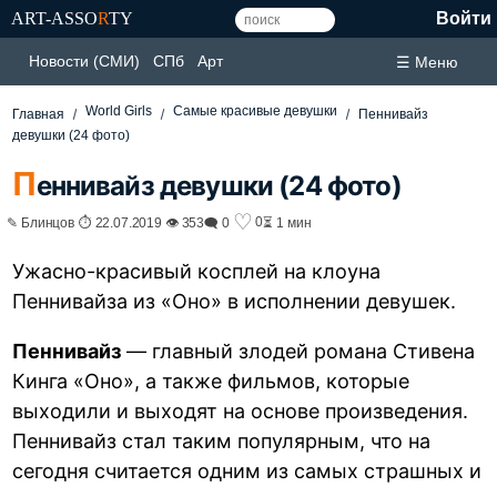
ART-ASSO
R
TY
Войти
Новости (СМИ)
СПб
Арт
☰ Меню
World Girls
Самые красивые девушки
Главная
Пеннивайз
девушки (24 фото)
П
еннивайз девушки (24 фото)
♡
0
✎ Блинцов ⏱ 22.07.2019 👁 353
🗨 0
⏳ 1 мин
Ужасно-красивый косплей на клоуна
Пеннивайза из «Оно» в исполнении девушек.
Пеннивайз
— главный злодей романа Стивена
Кинга «Оно», а также фильмов, которые
выходили и выходят на основе произведения.
Пеннивайз стал таким популярным, что на
сегодня считается одним из самых страшных и