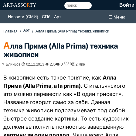
ART-ASSO
R
TY
Войти
Новости (СМИ)
СПб
Арт
☰ Меню
Арт
Главная
Алла Прима (Alla Prima) техника живописи
А
лла Прима (Alla Prima) техника
живописи
♡
0
✎ Блинцов ⏱ 02.12.2013 👁 236
🗨 0
⏳ 2 мин
В живописи есть такое понятие, как
Алла
Прима (Alla Prima, a la prima)
. С итальянского
это можно перевести как «В один присест».
Название говорит само за себя. Данная
техника живописи подразумевает под собой
быстрое создание картины. То есть художник
должен выполнить полностью завершённую
картину за один подход
. Чаще всего Алла