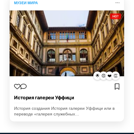
МУЗЕИ МИРА
HOT
🌟
😍
❤️
👏
История галереи Уффици
История создания История галереи Уффици или в
переводе «галерея служебных…