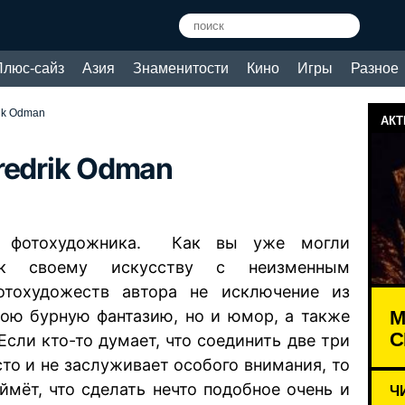
Плюс-сайз
Азия
Знаменитости
Кино
Игры
Разное
ik Odman
АКТ
redrik Odman
о фотохудожника. Как вы уже могли
 своему искусству с неизменным
отохудожеств автора не исключение из
М
вою бурную фантазию, но и юмор, а также
С
Если кто-то думает, что соединить две три
то и не заслуживает особого внимания, то
ймёт, что сделать нечто подобное очень и
Ч