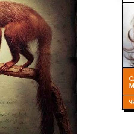
С
М
Ч