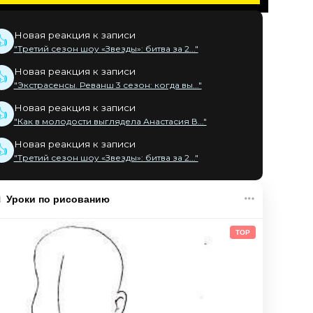
Новая реакция к записи
👍
"Третий сезон шоу «Звезды»: битва за 2..."
Новая реакция к записи
👍
"Экстрасенсы. Реванш 3 сезон: когда вы..."
Новая реакция к записи
👍
"Как в молодости выглядела Анастасия В..."
Новая реакция к записи
👍
"Третий сезон шоу «Звезды»: битва за 2..."
Уроки по рисованию
TOP