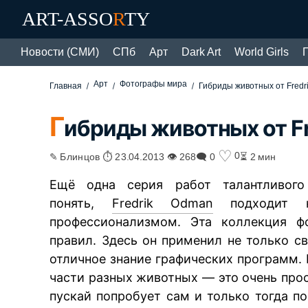
ART-ASSO
R
TY
Новости (СМИ)
СПб
Арт
Dark Art
World Girls
Арт
Фотографы мира
Главная
Гибриды животных от Fredr
Г
ибриды животных от F
♡
0
✎ Блинцов ⏱ 23.04.2013 👁 268
🗨 0
⏳ 2 мин
Ещё одна серия работ талантливог
понять,
Fredrik Odman
подходит к
профессионализмом. Эта коллекция ф
правил. Здесь он применил не только с
отличное знание графических программ. 
части разных животных — это очень прос
пускай попробует сам и только тогда по