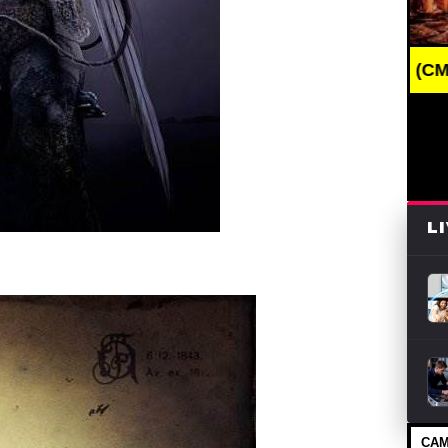
AKING NEWS /// НОВОСТИ (СМИ) /// СВЕЖИЕ НОВО
L
САМ