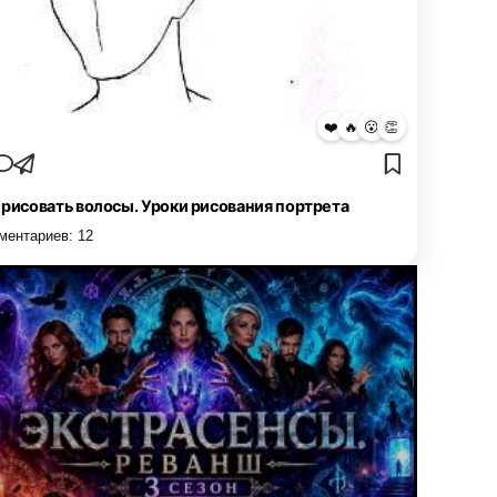
❤️
🔥
😮
👏
 рисовать волосы. Уроки рисования портрета
ментариев:
12