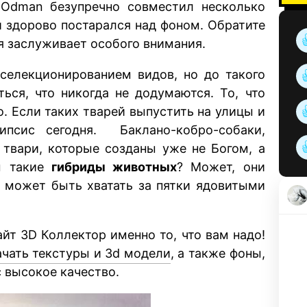
k Odman безупречно совместил несколько
и здорово постарался над фоном. Обратите
я заслуживает особого внимания.
 селекционированием видов, но до такого
ься, что никогда не додумаются. То, что
о. Если таких тварей выпустить на улицы и
ипсис сегодня. Баклано-кобро-собаки,
 твари, которые созданы уже не Богом, а
ны такие
гибриды животных
? Может, они
а может быть хватать за пятки ядовитыми
айт 3D Коллектор именно то, что вам надо!
ачать текстуры и 3d модели
, а также фоны,
с высокое качество.