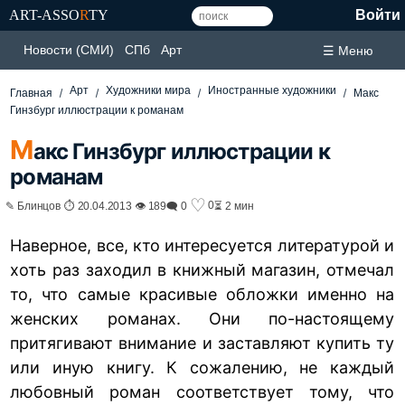
ART-ASSO
R
TY
Войти
Новости (СМИ)
СПб
Арт
☰ Меню
Арт
Художники мира
Иностранные художники
Главная
Макс
Гинзбург иллюстрации к романам
М
акс Гинзбург иллюстрации к
романам
♡
0
✎ Блинцов ⏱ 20.04.2013 👁 189
🗨 0
⏳ 2 мин
Наверное, все, кто интересуется литературой и
хоть раз заходил в книжный магазин, отмечал
то, что самые красивые обложки именно на
женских романах. Они по-настоящему
притягивают внимание и заставляют купить ту
или иную книгу. К сожалению, не каждый
любовный роман соответствует тому, что