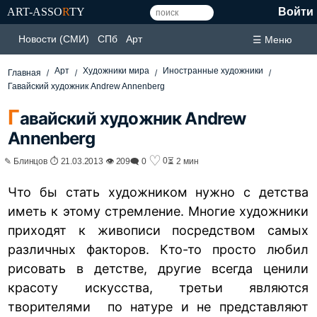
ART-ASSO
R
TY
Войти
Новости (СМИ)
СПб
Арт
☰ Меню
Арт
Художники мира
Иностранные художники
Главная
Гавайский художник Andrew Annenberg
Г
авайский художник Andrew
Annenberg
♡
0
✎ Блинцов ⏱ 21.03.2013 👁 209
🗨 0
⏳ 2 мин
Что бы стать художником нужно с детства
иметь к этому стремление. Многие художники
приходят к живописи посредством самых
различных факторов. Кто-то просто любил
рисовать в детстве, другие всегда ценили
красоту искусства, третьи являются
творителями по натуре и не представляют