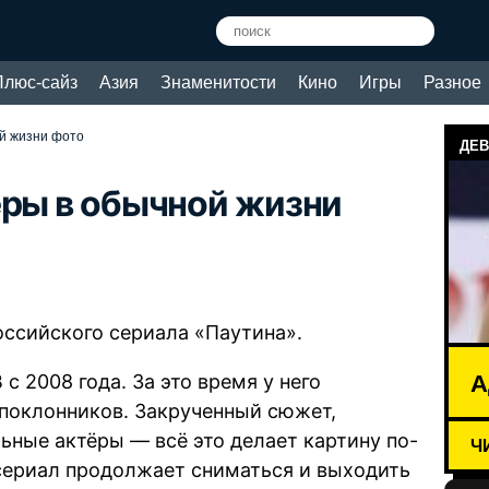
Плюс-сайз
Азия
Знаменитости
Кино
Игры
Разное
й жизни фото
ДЕВ
ёры в обычной жизни
оссийского сериала «Паутина».
А
с 2008 года. За это время у него
 поклонников. Закрученный сюжет,
ные актёры — всё это делает картину по-
Ч
сериал продолжает сниматься и выходить