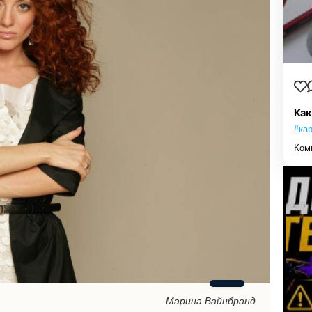
Как
#ка
Ком
Марина Вайнбранд