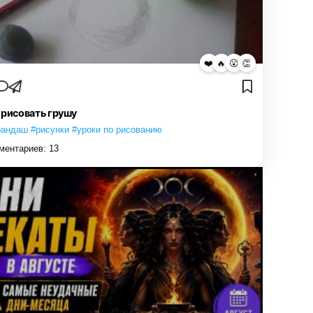
❤️
🔥
😮
👏
 рисовать грушу
рандаш #рисунки #уроки по рисованию
ментариев:
13