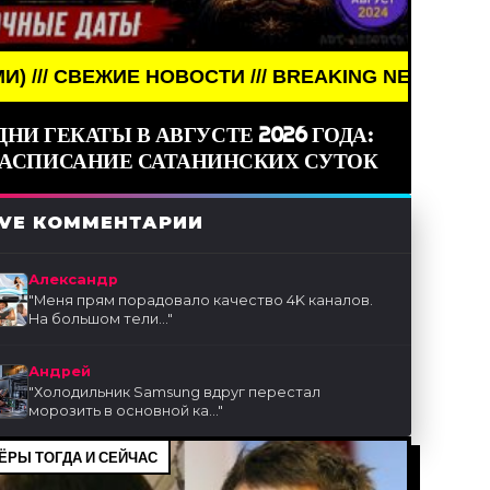
ВОСТИ /// BREAKING NEWS /// НОВОСТИ (СМИ) ///
ДНИ ГЕКАТЫ В АВГУСТЕ 2026 ГОДА:
РАСПИСАНИЕ САТАНИНСКИХ СУТОК
IVE КОММЕНТАРИИ
Александр
"
Меня прям порадовало качество 4K каналов.
На большом тели...
"
Андрей
"
Холодильник Samsung вдруг перестал
морозить в основной ка...
"
ЁРЫ ТОГДА И СЕЙЧАС