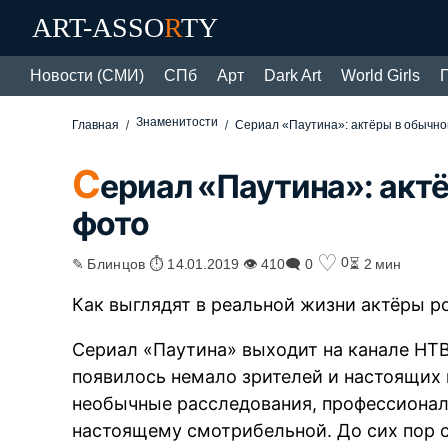
ART-ASSO
R
TY
Новости (СМИ)
СПб
Арт
Dark Art
World Girls
Знаменитости
Главная
Сериал «Паутина»: актёры в обычно
С
ериал «Паутина»: акт
фото
♡
0
✎ Блинцов ⏱ 14.01.2019 👁 410
🗨 0
⏳ 2 мин
Как выглядят в реальной жизни актёры р
Сериал «Паутина» выходит на канале НТВ 
появилось немало зрителей и настоящих
необычные расследования, профессиональ
настоящему смотрибельной. До сих пор 