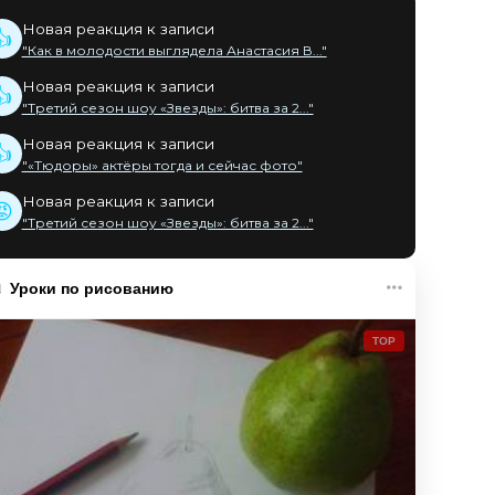
Новая реакция к записи
👍
"Как в молодости выглядела Анастасия В..."
Новая реакция к записи
👍
"Третий сезон шоу «Звезды»: битва за 2..."
Новая реакция к записи
👍
"«Тюдоры» актёры тогда и сейчас фото"
Новая реакция к записи
😡
"Третий сезон шоу «Звезды»: битва за 2..."
Уроки по рисованию
TOP