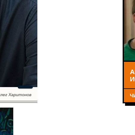
А
И
Ч
лег Харитонов