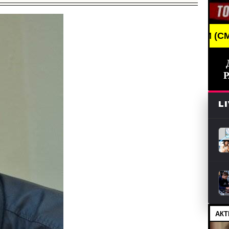
REAKING NEWS /// НОВОСТИ (СМИ) /// СВЕЖИЕ НО
L
АКТ