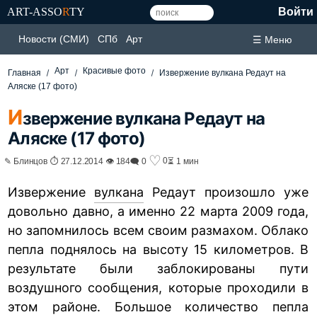
ART-ASSO
R
TY
Войти
Новости (СМИ)
СПб
Арт
☰ Меню
Арт
Красивые фото
Главная
Извержение вулкана Редаут на
Аляске (17 фото)
И
звержение вулкана Редаут на
Аляске (17 фото)
♡
0
✎ Блинцов ⏱ 27.12.2014 👁 184
🗨 0
⏳ 1 мин
Извержение
вулкана
Редаут произошло уже
довольно давно, а именно 22 марта 2009 года,
но запомнилось всем своим размахом. Облако
пепла поднялось на высоту 15 километров. В
результате были заблокированы пути
воздушного сообщения, которые проходили в
этом районе. Большое количество пепла