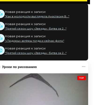
Новая реакция к записи
👍
"Как в молодости выглядела Анастасия В..."
Новая реакция к записи
👍
"Третий сезон шоу «Звезды»: битва за 2..."
Новая реакция к записи
👍
"«Тюдоры» актёры тогда и сейчас фото"
Новая реакция к записи
😡
"Третий сезон шоу «Звезды»: битва за 2..."
Уроки по рисованию
TOP