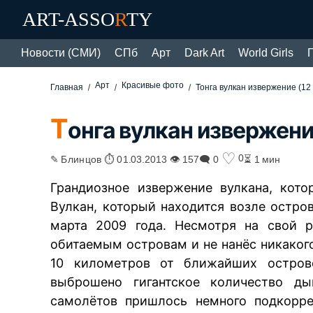
ART-ASSO
R
TY
Новости (СМИ)
СПб
Арт
Dark Art
World Girls
Арт
Красивые фото
Главная
Тонга вулкан извержение (12
Т
онга вулкан извержени
♡
0
✎ Блинцов ⏱ 01.03.2013 👁 157
🗨 0
⏳ 1 мин
Грандиозное извержение вулкана, кот
Вулкан, который находится возле остров
марта 2009 года. Несмотря на свой 
обитаемым островам и не нанёс никакого
10 километров от ближайших острово
выброшено гигантское количество ды
самолётов пришлось немного подкорр