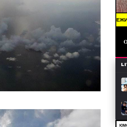
// НОВОСТИ (СМИ) /// СВЕЖИЕ НОВОСТИ /// BREAK
L
ЮМО