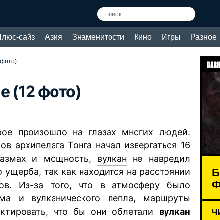
Плюс-сайз
Азия
Знаменитости
Кино
Игры
Разное
 фото)
DARK
е (12 фото)
орое произошло на глазах многих людей.
ов архипелага Тонга начал извергаться 16
размах и мощность,
вулкан
не навредил
Б
 ущерба, так как находится на расстоянии
Ф
в. Из-за того, что в атмосферу было
ма и вулканического пепла, маршруты
ектировать, что бы они облетали
вулкан
Ч