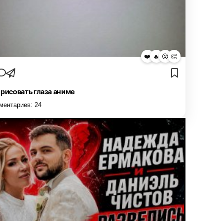
❤️
🔥
😮
👏
 рисовать глаза аниме
ментариев:
24