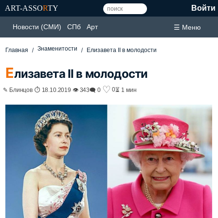
ART-ASSO
R
TY
Войти
Новости (СМИ)
СПб
Арт
☰ Меню
Знаменитости
Главная
Елизавета II в молодости
Е
лизавета II в молодости
♡
0
✎ Блинцов ⏱ 18.10.2019 👁 343
🗨 0
⏳ 1 мин