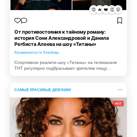
😍
🔥
❤️
👏
😮
От противостояния к тайному роману:
история Сони Александровой и Данила
Регбиста Алеева на шоу «Титаны»
#знаменитости #любовь
Спортивное реалити-шоу «Титаны» на телеканале
ТНТ регулярно подбрасывает зрителям пищу…
САМЫЕ КРАСИВЫЕ ДЕВУШКИ
HOT