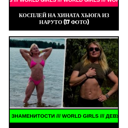
WORLD GIRLS /// WORLD GIRLS /// WORLD GIRLS ///
КОСПЛЕЙ НА ХИНАТА ХЬЮГА ИЗ
НАРУТО (17 ФОТО)
И /// WORLD GIRLS /// ДЕВУШКИ ЗНАМЕНИТОСТИ 