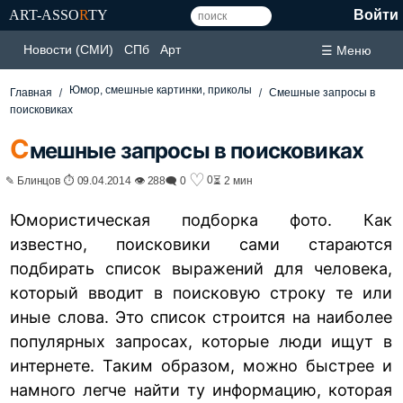
ART-ASSO
R
TY
Войти
Новости (СМИ)
СПб
Арт
☰ Меню
Юмор, смешные картинки, приколы
Главная
Смешные запросы в
поисковиках
С
мешные запросы в поисковиках
♡
0
✎ Блинцов ⏱ 09.04.2014 👁 288
🗨 0
⏳ 2 мин
Юмористическая подборка фото. Как
известно, поисковики сами стараются
подбирать список выражений для человека,
который вводит в поисковую строку те или
иные слова. Это список строится на наиболее
популярных запросах, которые люди ищут в
интернете. Таким образом, можно быстрее и
намного легче найти ту информацию, которая