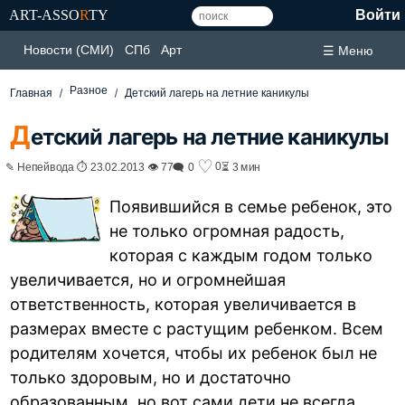
ART-ASSO
R
TY
Войти
Новости (СМИ)
СПб
Арт
☰ Меню
Разное
Главная
Детский лагерь на летние каникулы
Д
етский лагерь на летние каникулы
♡
0
✎ Непейвода ⏱ 23.02.2013 👁 77
🗨 0
⏳ 3 мин
Появившийся в семье ребенок, это
не только огромная радость,
которая с каждым годом только
увеличивается, но и огромнейшая
ответственность, которая увеличивается в
размерах вместе с растущим ребенком. Всем
родителям хочется, чтобы их ребенок был не
только здоровым, но и достаточно
образованным, но вот сами дети не всегда