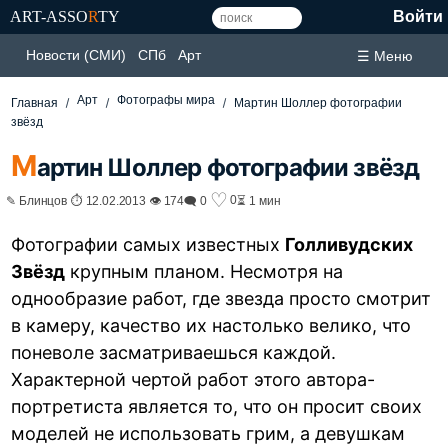
ART-ASSO
R
TY
Войти
Новости (СМИ)
СПб
Арт
☰ Меню
Арт
Фотографы мира
Главная
Мартин Шоллер фотографии
звёзд
М
артин Шоллер фотографии звёзд
♡
0
✎ Блинцов ⏱ 12.02.2013 👁 174
🗨 0
⏳ 1 мин
Фотографии самых известных
Голливудских
Звёзд
крупным планом. Несмотря на
однообразие работ, где звезда просто смотрит
в камеру, качество их настолько велико, что
поневоле засматриваешься каждой.
Характерной чертой работ этого автора-
портретиста является то, что он просит своих
моделей не использовать грим, а девушкам