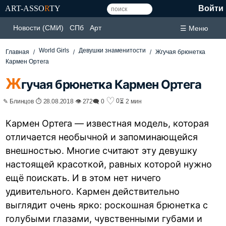
ART-ASSO
R
TY
Войти
Новости (СМИ)
СПб
Арт
☰ Меню
World Girls
Девушки знаменитости
Главная
Жгучая брюнетка
Кармен Ортега
Ж
гучая брюнетка Кармен Ортега
♡
0
✎ Блинцов ⏱ 28.08.2018 👁 272
🗨 0
⏳ 2 мин
Кармен Ортега — известная модель, которая
отличается необычной и запоминающейся
внешностью. Многие считают эту девушку
настоящей красоткой, равных которой нужно
ещё поискать. И в этом нет ничего
удивительного. Кармен действительно
выглядит очень ярко: роскошная брюнетка с
голубыми глазами, чувственными губами и