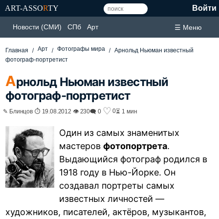
ART-ASSO
R
TY
Войти
Новости (СМИ)
СПб
Арт
☰ Меню
Арт
Фотографы мира
Главная
Арнольд Ньюман известный
фотограф-портретист
А
рнольд Ньюман известный
фотограф-портретист
♡
0
✎ Блинцов ⏱ 19.08.2012 👁 230
🗨 0
⏳ 1 мин
Один из самых знаменитых
мастеров
фотопортрета
.
Выдающийся фотограф родился в
1918 году в Нью-Йорке. Он
создавал портреты самых
известных личностей —
художников, писателей, актёров, музыкантов,