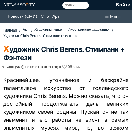
ART-ASSO
R
TY
Войти
Новости (СМИ)
СПб
Арт
☰ Меню
Арт
Художники мира
Иностранные художники
Главная
Художник Chris Berens. Стимпанк + Фэнтези
Х
удожник Chris Berens. Стимпанк +
Фэнтези
♡
0
✎ Блинцов ⏱ 02.08.2013 👁 266
🗨 0
⏳ 2 мин
Красивейшее, утончённое и бескрайне
талантливое искусство от голландского
художника Chris Berens. Можно сказать, что он
достойный продолжатель дела великих
художников своей родины. Пускай он не так
знаменит и его работы не висят в самых
знаменитых музеях мира, но, во всяком