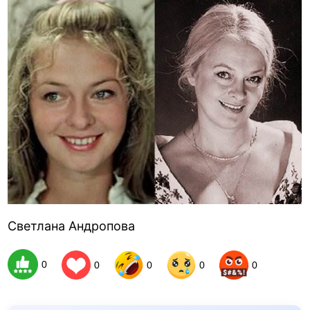
Светлана Андропова
0
0
0
0
0