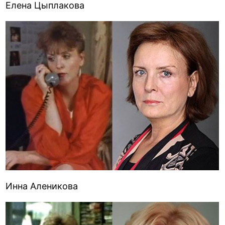
Елена Цыплакова
Инна Аленикова