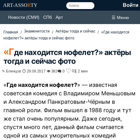
ART-ASSO
R
TY
Войти
Новости (СМИ)
СПб
Арт
☰ Меню
Знаменитости
Актёры тогда и сейчас
Главная
«Где находится
нофелет?» актёры тогда и сейчас фото
«Г
де находится нофелет?» актёры
тогда и сейчас фото
♡
0
✎ Блинцов ⏱ 29.08.2017 👁 382
🗨 0
⏳ 2 мин
«
Где находится нофелет?
» — известная
советская комедия с Владимиром Меньшовым
и Александром Панкратовым-Чёрным в
главной роли. Фильм вышел в 1988 году и тут
же стал очень популярным. Даже сегодня,
спустя много лет, данный фильм считается
одной из самых уморительных комедий