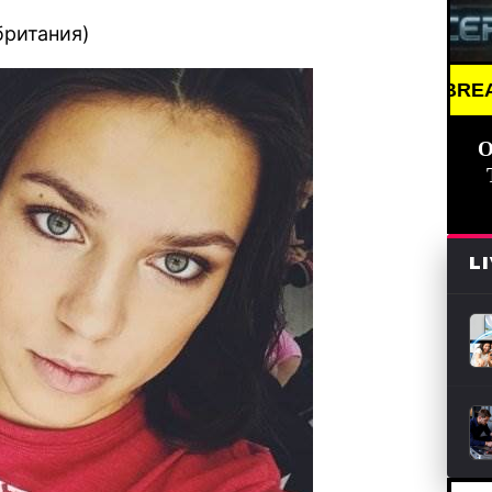
британия)
BREAKING NEWS //
О
L