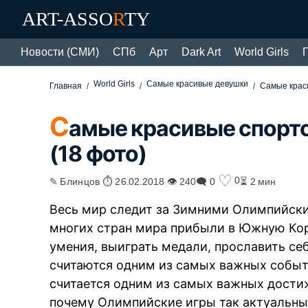
ART-ASSO
R
TY
Новости (СМИ)
СПб
Арт
Dark Art
World Girls
World Girls
Самые красивые девушки
Главная
Самые крас
С
амые красивые спорт
(18 фото)
♡
0
✎ Блинцов ⏱ 26.02.2018 👁 240
🗨 0
⏳ 2 мин
Весь мир следит за Зимними Олимпийски
многих стран мира прибыли в Южную Кор
умения, выиграть медали, прославить се
считаются одним из самых важных событ
считается одним из самых важных достиж
почему Олимпийские игры так актуальны