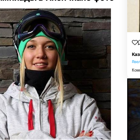
Каз
#ве
Ком