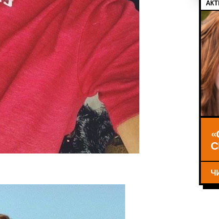
АКТ
«
С
Ч