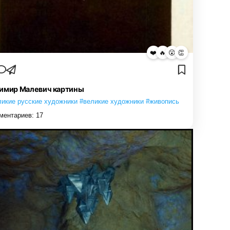
❤️
🔥
😮
👏
имир Малевич картины
ликие русские художники #великие художники #живопись
ментариев:
17