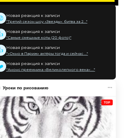
Новая реакция к записи
😡
"Третий сезон шоу «Звезды»: битва за 2..."
Новая реакция к записи
👍
"Самые смешные коты (20 фото)"
Новая реакция к записи
👍
"«Окно в Париж» актёры тогда и сейчас ..."
Новая реакция к записи
❤️
"Анонс преемника «Великолепного века»:..."
Уроки по рисованию
TOP