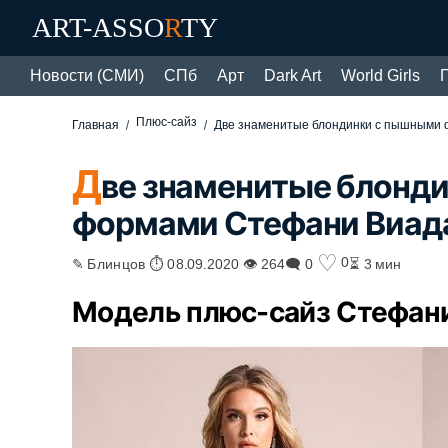
ART-ASSO
R
TY
Новости (СМИ)
СПб
Арт
Dark Art
World Girls
Плюс-сайз
Главная
Две знаменитые блондинки с пышными 
Д
ве знаменитые блонд
формами Стефани Виада
♡
0
✎ Блинцов ⏱ 08.09.2020 👁 264
🗨 0
⏳ 3 мин
Модель плюс-сайз Стефани 