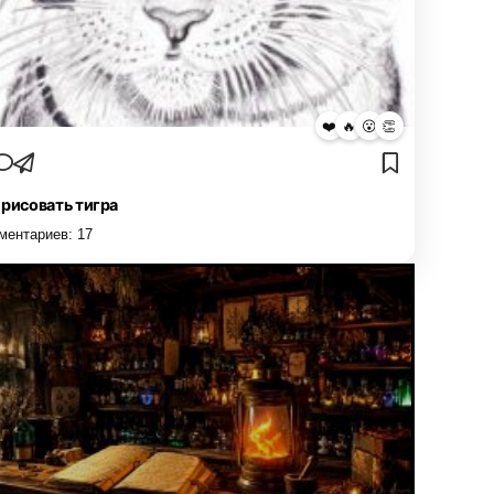
❤️
🔥
😮
👏
 рисовать тигра
ментариев:
17