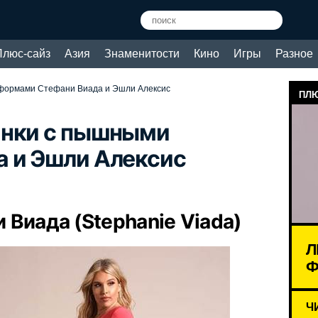
Плюс-сайз
Азия
Знаменитости
Кино
Игры
Разное
формами Стефани Виада и Эшли Алексис
ПЛЮ
инки с пышными
 и Эшли Алексис
Виада (Stephanie Viada)
Л
Ф
Ч