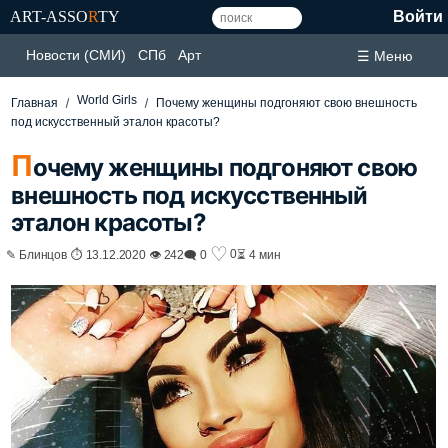
ART-ASSO
R
TY
Войти
Новости (СМИ)
СПб
Арт
☰ Меню
World Girls
Главная
Почему женщины подгоняют свою внешность
под искусственный эталон красоты?
П
очему женщины подгоняют свою
внешность под искусственный
эталон красоты?
♡
0
✎ Блинцов ⏱ 13.12.2020 👁 242
🗨 0
⏳ 4 мин