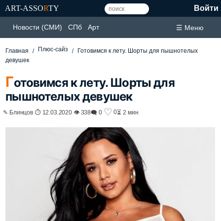
ART-ASSO
R
TY
Войти
Новости (СМИ)
СПб
Арт
☰ Меню
Плюс-сайз
Главная
Готовимся к лету. Шорты для пышнотелых
девушек
Г
отовимся к лету. Шорты для
пышнотелых девушек
♡
0
✎ Блинцов ⏱ 12.03.2020 👁 338
🗨 0
⏳ 2 мин