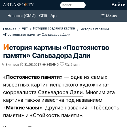
ART-ASSO
R
TY
Войти
Новости (СМИ)
СПб
Арт
☰ Меню
Арт
Истории создания картин
Главная
История картины
«Постоянство памяти» Сальвадора Дали
И
стория картины «Постоянство
памяти» Сальвадора Дали
♡
0
✎ Блинцов ⏱ 31.08.2017 👁 345
🗨 0
⏳ 2 мин
«
Постоянство памяти
» — одна из самых
известных картин испанского художника-
сюрреалиста
Сальвадора Дали
. Многим эта
картина также известна под названием
«
Мягкие часы
». Другие названия: «Твёрдость
памяти» и «Стойкость памяти».