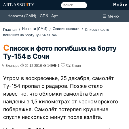
ART-ASSO
R
TY
Войти
Новости (СМИ)
СПб
Арт
☰ Меню
Новости (СМИ)
Свежие новости
Главная
Список и фото
погибших на борту Ту-154 в Сочи
С
писок и фото погибших на борту
Ту-154 в Сочи
♡
0
✎ Блинцов ⏱ 26.12.2016 👁 149
🗨 1
⏳ 3 мин
Утром в воскресенье, 25 декабря, самолёт
Ту-154 пропал с радаров. Позже стало
известно, что обломки самолёта были
найдены в 1,5 километрах от черноморского
побережья. Самолёт потерпел крушение
спустя несколько минут после взлёта.